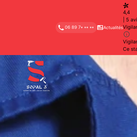
4,4
| 5 av
Vigila
06 89 7
Actualités
* ** **
Vigila
Ce sta