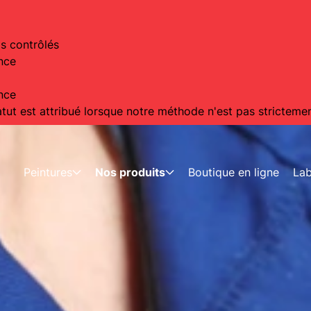
is contrôlés
nce
nce
tut est attribué lorsque notre méthode n'est pas strictement
Peintures
Nos produits
Boutique en ligne
La