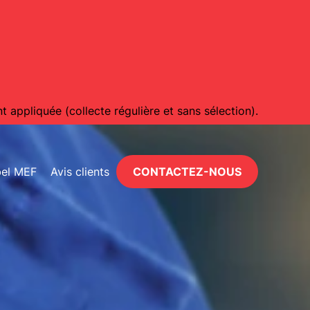
 appliquée (collecte régulière et sans sélection).
bel MEF
Avis clients
CONTACTEZ-NOUS